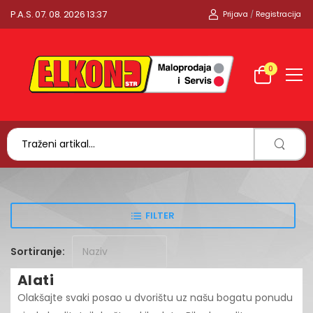
P.A.S. 07. 08. 2026 13:37
Prijava
/
Registracija
0
FILTER
Sortiranje:
Alati
Olakšajte svaki posao u dvorištu uz našu bogatu ponudu