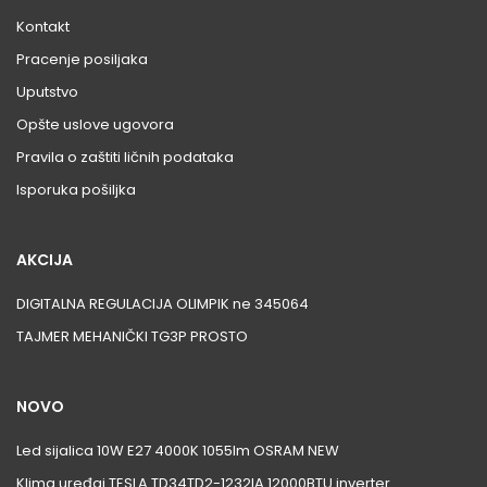
Kontakt
Pracenje posiljaka
Uputstvo
Opšte uslove ugovora
Pravila o zaštiti ličnih podataka
Isporuka pošiljka
AKCIJA
DIGITALNA REGULACIJA OLIMPIK ne 345064
TAJMER MEHANIČKI TG3P PROSTO
NOVO
Led sijalica 10W E27 4000K 1055lm OSRAM NEW
Klima uređaj TESLA TD34TD2-1232IA 12000BTU inverter