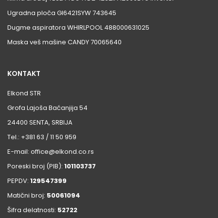
Ugradna ploča GI6421SYW 743645
Dugme aspiratora WHIRLPOOL 488000631025
Maska veš mašine CANDY 70065640
KONTAKT
Elkond STR
Grofa Lajoša Baćanjija 54
24400 SENTA, SRBIJA
Tel.: +381 63 / 11 50 959
E-mail: office@elkond.co.rs
Poreski broj (PIB):
101103737
PEPDV:
129547399
Matični broj:
50061094
Šifra delatnosti:
52722