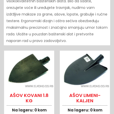
visokokvalitetnih baštenskih alata. Bilo da sadite,
orezujete voće ili uređujete travnjak, nudimo vam
izdržljive makaze za grane, ašove, lopate, grabulje i ručne
testere. Ergonomski dizajn i oštra sečiva obezbeđuju
maksimalnu preciznost i značajno smanjuju umor tokom
rada. Uložite u pouzdan baštenski alat i pretvorite
naporan rad u pravo zadovoljstvo.
AŠOV KOVANI 1.8
AŠOV LIMENI-
KG
KALJEN
Na lageru:
0 kom
Na lageru:
0 kom