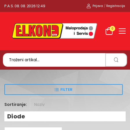
P.A.S. 08. 08. 2026 12:49
Prijava
/
Registracija
0
FILTER
Sortiranje:
Diode