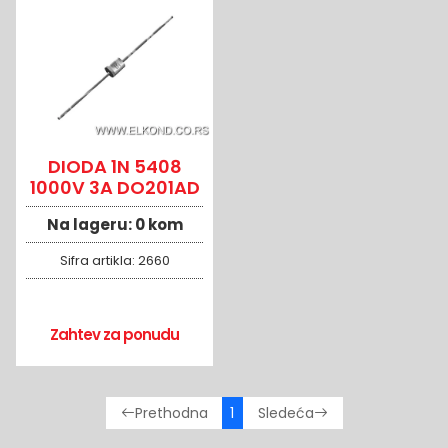
DIODA 1N 5408
1000V 3A DO201AD
Na lageru:
0 kom
Sifra artikla:
2660
Zahtev za ponudu
1
Prethodna
Sledeća