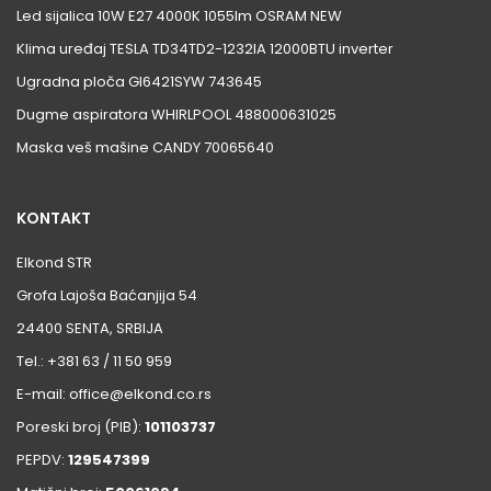
Led sijalica 10W E27 4000K 1055lm OSRAM NEW
Klima uređaj TESLA TD34TD2-1232IA 12000BTU inverter
Ugradna ploča GI6421SYW 743645
Dugme aspiratora WHIRLPOOL 488000631025
Maska veš mašine CANDY 70065640
KONTAKT
Elkond STR
Grofa Lajoša Baćanjija 54
24400 SENTA, SRBIJA
Tel.: +381 63 / 11 50 959
E-mail: office@elkond.co.rs
Poreski broj (PIB):
101103737
PEPDV:
129547399