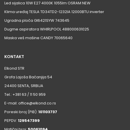
Led sijalica 10W E27 4000K 1055lm OSRAM NEW
Klima uređaj TESLA TD34TD2-1232IA 12000BTU inverter
Ugradna ploča GI6421SYW 743645
Dugme aspiratora WHIRLPOOL 488000631025
Maska veš mašine CANDY 70065640
KONTAKT
Elkond STR
Grofa Lajoša Baćanjija 54
24400 SENTA, SRBIJA
Tel.: +381 63 / 11 50 959
E-mail: office@elkond.co.rs
Poreski broj (PIB):
101103737
PEPDV:
129547399
Matični broj:
50061094