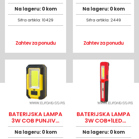
lampa neon flex
PL8042
Na lageru:
0 kom
Na lageru:
0 kom
pink PROSTO
NFX075/PK
Sifra artikla:
10429
Sifra artikla:
2449
Zahtev za ponudu
Zahtev za ponudu
BATERIJSKA LAMPA
BATERIJSKA LAMPA
3W COB PUNJIVA
3W COB+1LED
USB 4000mA
PUNJIVA USB
Na lageru:
0 kom
Na lageru:
0 kom
500mA