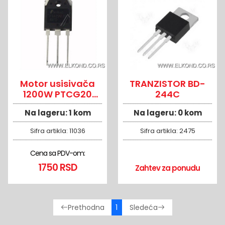
Motor usisivača
TRANZISTOR BD-
1200W PTCG20
244C
YDC10-12-VOX
Na lageru:
1 kom
Na lageru:
0 kom
Sifra artikla:
11036
Sifra artikla:
2475
Cena sa PDV-om:
1750 RSD
Zahtev za ponudu
1
Prethodna
Sledeća