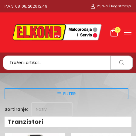
P.A.S. 08. 08. 2026 12:49
Prijava
/
Registracija
0
FILTER
Sortiranje:
Tranzistori