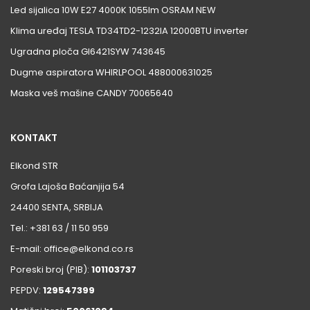
Led sijalica 10W E27 4000K 1055lm OSRAM NEW
Klima uređaj TESLA TD34TD2-1232IA 12000BTU inverter
Ugradna ploča GI6421SYW 743645
Dugme aspiratora WHIRLPOOL 488000631025
Maska veš mašine CANDY 70065640
KONTAKT
Elkond STR
Grofa Lajoša Baćanjija 54
24400 SENTA, SRBIJA
Tel.: +381 63 / 11 50 959
E-mail: office@elkond.co.rs
Poreski broj (PIB):
101103737
PEPDV:
129547399