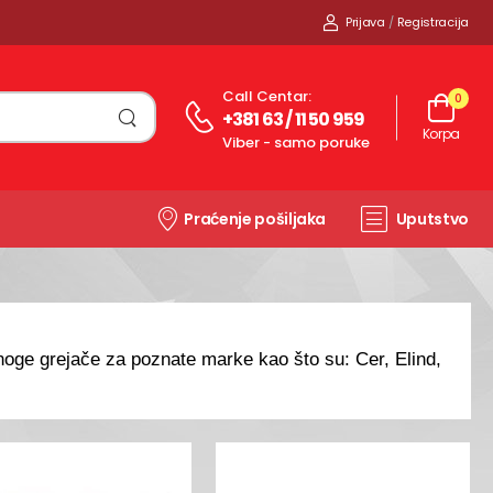
Prijava
/
Registracija
Call Centar:
0
+381 63 / 11 50 959
Korpa
Viber - samo poruke
Praćenje pošiljaka
Uputstvo
noge grejače za poznate marke kao što su: Cer, Elind,