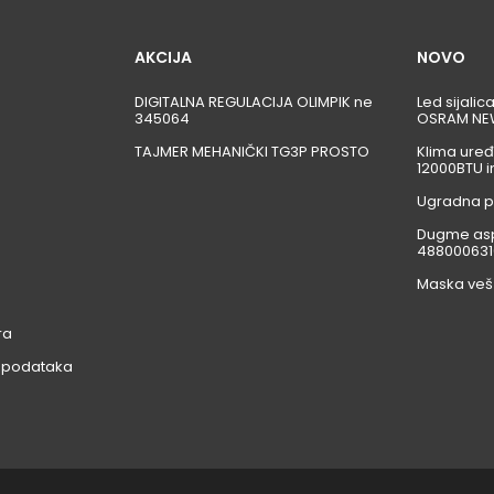
AKCIJA
NOVO
DIGITALNA REGULACIJA OLIMPIK ne
Led sijali
345064
OSRAM NE
TAJMER MEHANIČKI TG3P PROSTO
Klima uređ
12000BTU i
Ugradna p
Dugme asp
488000631
Maska veš
ra
ih podataka