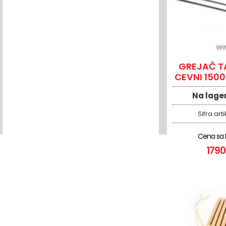
GREJAČ TA
CEVNI 1500
Na lage
Sifra arti
Cena sa
1790