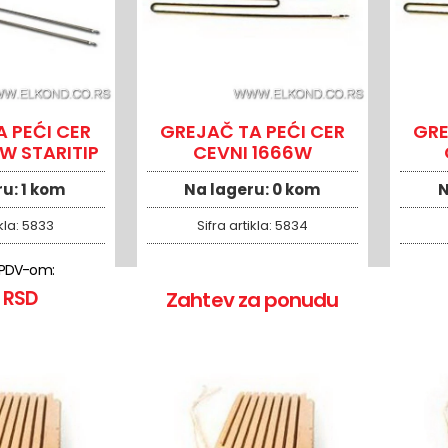
 PEĆI CER
GREJAČ TA PEĆI CER
GRE
W STARITIP
CEVNI 1666W
ru:
1 kom
Na lageru:
0 kom
N
kla:
5833
Sifra artikla:
5834
 PDV-om:
 RSD
Zahtev za ponudu