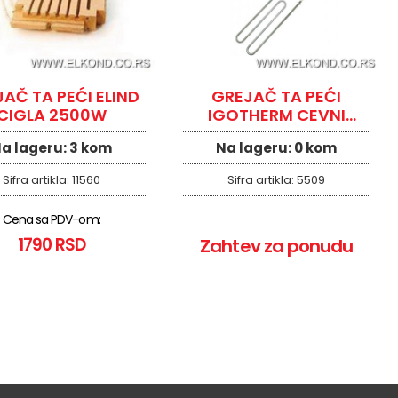
AČ TA PEĆI ELIND
GREJAČ TA PEĆI
CIGLA 2500W
IGOTHERM CEVNI
835W
a lageru:
3 kom
Na lageru:
0 kom
Sifra artikla:
11560
Sifra artikla:
5509
Cena sa PDV-om:
1790 RSD
Zahtev za ponudu