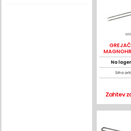
GREJAČ 
MAGNOHR
16
Na lage
Sifra art
Zahtev z