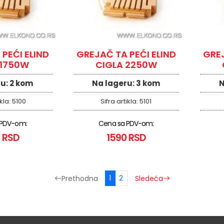
PEĆI ELIND
GREJAČ TA PEĆI ELIND
GREJ
 1750W
CIGLA 2250W
ru:
2 kom
Na lageru:
3 kom
N
ikla:
5100
Sifra artikla:
5101
 PDV-om:
Cena sa PDV-om:
 RSD
1590 RSD
1
2
Prethodna
Sledeća