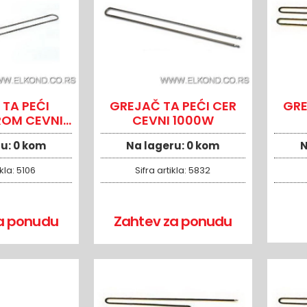
TA PEĆI
GREJAČ TA PEĆI CER
GRE
OM CEVNI
CEVNI 1000W
66W
ru:
0 kom
Na lageru:
0 kom
N
ikla:
5106
Sifra artikla:
5832
a ponudu
Zahtev za ponudu