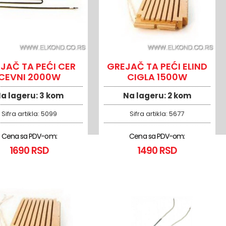
JAČ TA PEĆI CER
GREJAČ TA PEĆI ELIND
CEVNI 2000W
CIGLA 1500W
a lageru:
3 kom
Na lageru:
2 kom
Sifra artikla:
5099
Sifra artikla:
5677
Cena sa PDV-om:
Cena sa PDV-om:
1690 RSD
1490 RSD