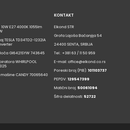
KONTAKT
ca 10W E27 4000K 1055lm
Elkond STR
W
Grofa Lajoša Baćanjija 54
aj TESLA TD34TD2-1232IA
nverter
24400 SENTA, SRBIJA
loča GI6421SYW 743645
Tel.: +381 63 / 11 50 959
iratora WHIRLPOOL
E-mail: office@elkond.co.rs
025
Poreski broj (PIB):
101103737
 mašine CANDY 70065640
PEPDV:
129547399
Matični broj:
50061094
Šifra delatnosti:
52722