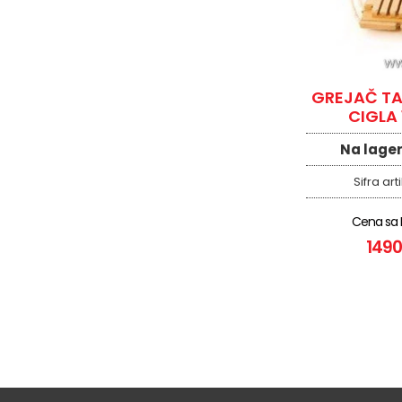
GREJAČ TA 
CIGLA
Na lage
Sifra art
Cena sa
1490