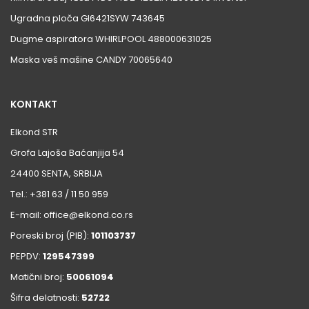
Ugradna ploča GI6421SYW 743645
Dugme aspiratora WHIRLPOOL 488000631025
Maska veš mašine CANDY 70065640
KONTAKT
Elkond STR
Grofa Lajoša Baćanjija 54
24400 SENTA, SRBIJA
Tel.: +381 63 / 11 50 959
E-mail: office@elkond.co.rs
Poreski broj (PIB):
101103737
PEPDV:
129547399
Matični broj:
50061094
Šifra delatnosti:
52722