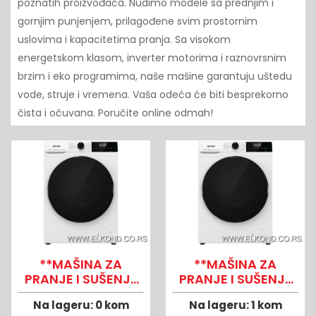
poznatih proizvođača. Nudimo modele sa prednjim i
gornjim punjenjem, prilagođene svim prostornim
uslovima i kapacitetima pranja. Sa visokom
energetskom klasom, inverter motorima i raznovrsnim
brzim i eko programima, naše mašine garantuju uštedu
vode, struje i vremena. Vaša odeća će biti besprekorno
čista i očuvana. Poručite online odmah!
**MAŠINA ZA
**MAŠINA ZA
PRANJE I SUŠENJE
PRANJE I SUŠENJE
WD2A164ADS
WD2A854ADS
Na lageru:
0 kom
Na lageru:
1 kom
20009492
20009495