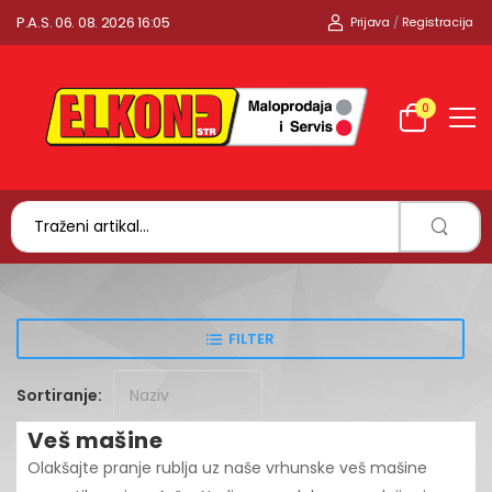
P.A.S. 06. 08. 2026 16:05
Prijava
/
Registracija
0
FILTER
Sortiranje:
Veš mašine
Olakšajte pranje rublja uz naše vrhunske veš mašine