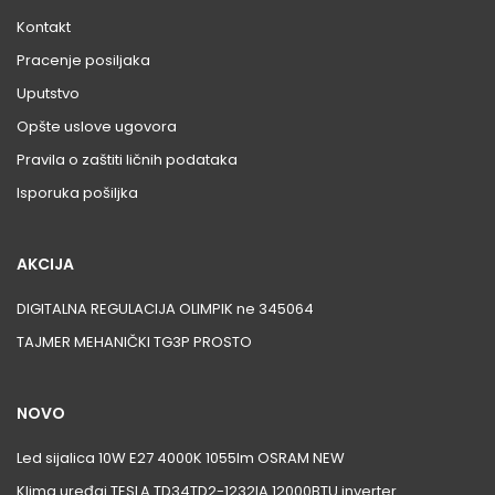
Kontakt
Pracenje posiljaka
Uputstvo
Opšte uslove ugovora
Pravila o zaštiti ličnih podataka
Isporuka pošiljka
AKCIJA
DIGITALNA REGULACIJA OLIMPIK ne 345064
TAJMER MEHANIČKI TG3P PROSTO
NOVO
Led sijalica 10W E27 4000K 1055lm OSRAM NEW
Klima uređaj TESLA TD34TD2-1232IA 12000BTU inverter