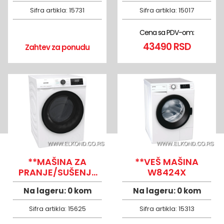
GORENJE
Sifra artikla:
15731
Sifra artikla:
15017
Cena sa PDV-om:
43490 RSD
Zahtev za ponudu
**MAŠINA ZA
**VEŠ MAŠINA
PRANJE/SUŠENJE
W8424X
WD8514S GORENJE
Na lageru:
0 kom
Na lageru:
0 kom
737951
Sifra artikla:
15625
Sifra artikla:
15313