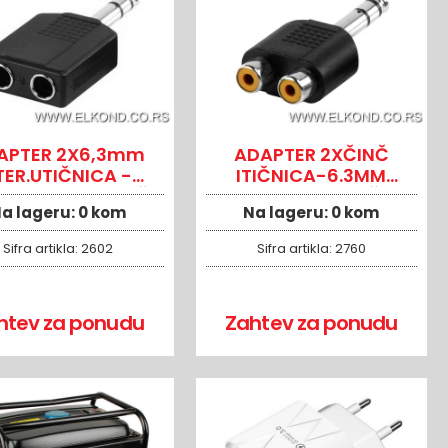
APTER 2X6,3mm
ADAPTER 2XČINČ
TER.UTIČNICA -
ITIČNICA-6.3MM
mm STER.UTIKAČ
STEREO UTIKAČ
a lageru:
0 kom
Na lageru:
0 kom
Sifra artikla:
2602
Sifra artikla:
2760
htev za ponudu
Zahtev za ponudu