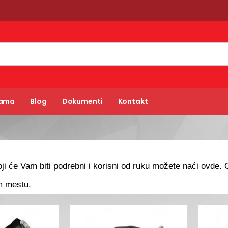
Nama
Blog
Dokumenti
Kontakt
koji će Vam biti podrebni i korisni od ruku možete naći ovde.
m mestu.