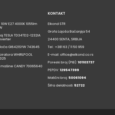
KONTAKT
ca 10W E27 4000K 1055lm
Elkond STR
W
Grofa Lajoša Baćanjija 54
aj TESLA TD34TD2-1232IA
nverter
24400 SENTA, SRBIJA
loča GI6421SYW 743645
Tel.: +381 63 / 11 50 959
iratora WHIRLPOOL
E-mail: office@elkond.co.rs
025
Poreski broj (PIB):
101103737
 mašine CANDY 70065640
PEPDV:
129547399
Matični broj:
50061094
Šifra delatnosti:
52722