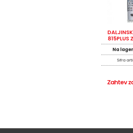
DALJINSK
815PLUS 
UNIVE
Na lage
Sifra art
Zahtev z