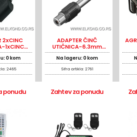
 2xCINC
ADAPTER ČINČ
AGR
A-1xCINC
UTIČNICA-6.3mm
KAČ
MONO UTIKAČ
ru:
0 kom
Na lageru:
0 kom
N
kla:
2465
Sifra artikla:
2761
a ponudu
Zahtev za ponudu
Za