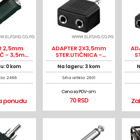
R 2,5mm
ADAPTER 2X3,5mm
AD
AČ - 3,5mm
STER.UTIČNICA -
S
TIČNICA
3,5mm STER.UTIKAČ
6,3
ru:
0 kom
Na lageru:
3 kom
N
kla:
2466
Sifra artikla:
2601
Cena sa PDV-om:
70 RSD
a ponudu
Za