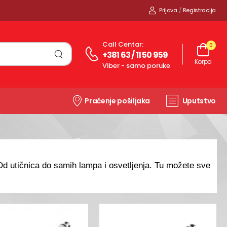
Prijava
/
Registracija
Call Centar:
0
+381 63 / 11 50 959
Korpa
Viber - samo poruke
Praćenje pošiljaka
Uputstvo
 Od utičnica do samih lampa i osvetljenja. Tu možete sve