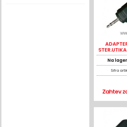
ADAPTE
STER.UTIK
STER.U
Na lage
Sifra arti
Zahtev z