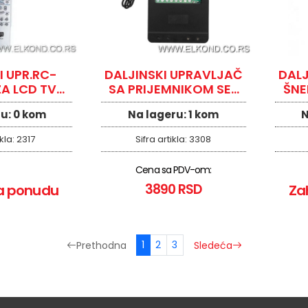
I UPR.RC-
DALJINSKI UPRAVLJAČ
DALJ
ZA LCD TV
SA PRIJEMNIKOM SET
ŠNE
RZALNI
2iz RC-KIT3
ru:
0 kom
Na lageru:
1 kom
N
ikla:
2317
Sifra artikla:
3308
Cena sa PDV-om:
3890 RSD
a ponudu
Za
1
2
3
Prethodna
Sledeća