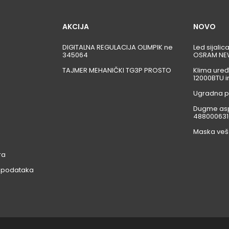
AKCIJA
NOVO
DIGITALNA REGULACIJA OLIMPIK ne
Led sijali
345064
OSRAM NE
TAJMER MEHANIČKI TG3P PROSTO
Klima uređ
12000BTU i
Ugradna p
Dugme asp
488000631
Maska veš
ra
ih podataka