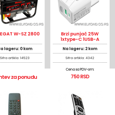
EGAT W-SZ 2800
Brzi punjač 25W
1xtype-C 1USB-A
a lageru:
0 kom
Na lageru:
2 kom
Sifra artikla:
14523
Sifra artikla:
4342
Cena sa PDV-om:
750 RSD
htev za ponudu