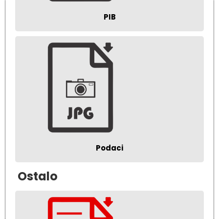
PIB
Podaci
Ostalo