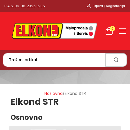
P.A.S. 06. 08. 2026 16:05
Prijava
/
Registracija
0
Naslovna
/
Elkond STR
Elkond STR
Osnovno