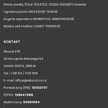
Klima uređaj TESLA TD34TD2-1232IA 12000BTU inverter
Ugradna ploča GI6421SYW 743645
Dugme aspiratora WHIRLPOOL 488000631025
Maska veš mašine CANDY 70065640
KONTAKT
Elkond STR
Grofa Lajoša Baćanjija 54
24400 SENTA, SRBIJA
Tel.: +381 63 / 11 50 959
E-mail: office@elkond.co.rs
Poreski broj (PIB):
101103737
PEPDV:
129547399
Matični broj:
50061094