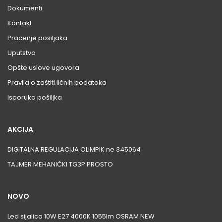
Dokumenti
Kontakt
Pracenje posiljaka
Uputstvo
Opšte uslove ugovora
Pravila o zaštiti ličnih podataka
Isporuka pošiljka
AKCIJA
DIGITALNA REGULACIJA OLIMPIK ne 345064
TAJMER MEHANIČKI TG3P PROSTO
NOVO
Led sijalica 10W E27 4000K 1055lm OSRAM NEW