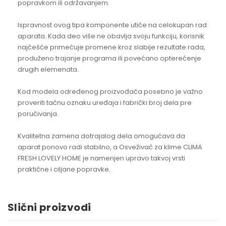
popravkom ili održavanjem.
Ispravnost ovog tipa komponente utiče na celokupan rad
aparata. Kada deo više ne obavlja svoju funkciju, korisnik
najčešće primećuje promene kroz slabije rezultate rada,
produženo trajanje programa ili povećano opterećenje
drugih elemenata.
Kod modela određenog proizvođača posebno je važno
proveriti tačnu oznaku uređaja i fabrički broj dela pre
poručivanja.
Kvalitetna zamena dotrajalog dela omogućava da
aparat ponovo radi stabilno, a Osveživač za klime CLIMA
FRESH LOVELY HOME je namenjen upravo takvoj vrsti
praktične i ciljane popravke.
Slični proizvodi