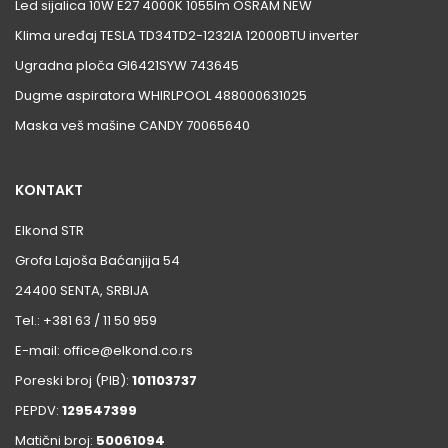
Led sijalica 10W E27 4000K 1055lm OSRAM NEW
Klima uređaj TESLA TD34TD2-1232IA 12000BTU inverter
Ugradna ploča GI6421SYW 743645
Dugme aspiratora WHIRLPOOL 488000631025
Maska veš mašine CANDY 70065640
KONTAKT
Elkond STR
Grofa Lajoša Baćanjija 54
24400 SENTA, SRBIJA
Tel.: +381 63 / 11 50 959
E-mail: office@elkond.co.rs
Poreski broj (PIB):
101103737
PEPDV:
129547399
Matični broj:
50061094