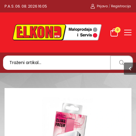
P.A.S. 06. 08. 2026 16:05
Prijava
/
Registracija
0