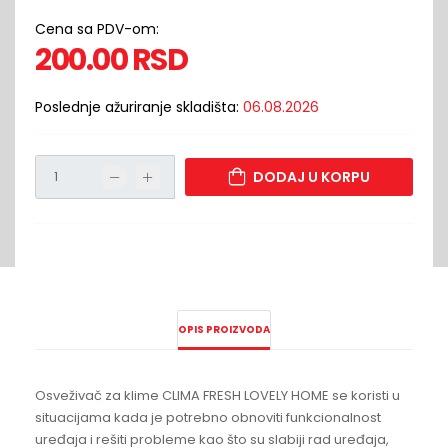
Cena sa PDV-om:
200.00
RSD
Poslednje ažuriranje skladišta:
06.08.2026
DODAJ U KORPU
OPIS PROIZVODA
Osveživač za klime CLIMA FRESH LOVELY HOME se koristi u
situacijama kada je potrebno obnoviti funkcionalnost
uređaja i rešiti probleme kao što su slabiji rad uređaja,