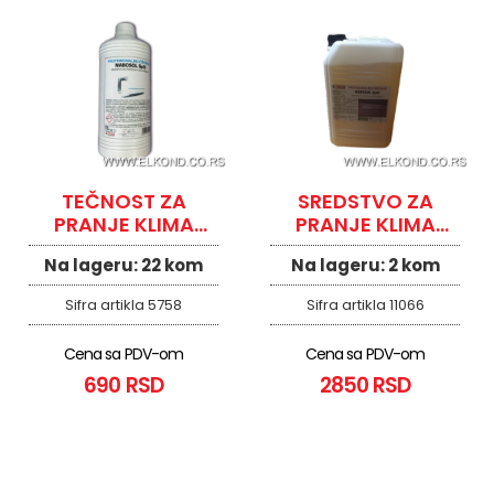
TEČNOST ZA
SREDSTVO ZA
PRANJE KLIMA
PRANJE KLIMA
UREĐAJ MABOSOL
UREĐAJA
Na lageru:
22 kom
Na lageru:
2 kom
SPLIT 1/1L
MABOSOL 5Lit
Sifra artikla
5758
Sifra artikla
11066
Cena sa PDV-om
Cena sa PDV-om
690 RSD
2850 RSD