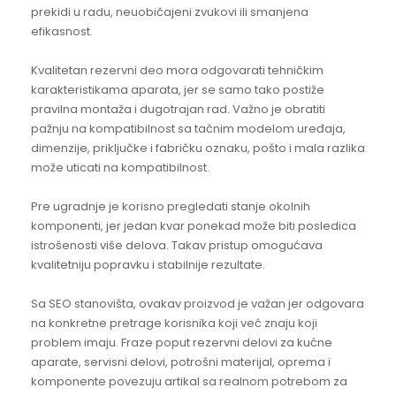
prekidi u radu, neuobičajeni zvukovi ili smanjena
efikasnost.
Kvalitetan rezervni deo mora odgovarati tehničkim
karakteristikama aparata, jer se samo tako postiže
pravilna montaža i dugotrajan rad. Važno je obratiti
pažnju na kompatibilnost sa tačnim modelom uređaja,
dimenzije, priključke i fabričku oznaku, pošto i mala razlika
može uticati na kompatibilnost.
Pre ugradnje je korisno pregledati stanje okolnih
komponenti, jer jedan kvar ponekad može biti posledica
istrošenosti više delova. Takav pristup omogućava
kvalitetniju popravku i stabilnije rezultate.
Sa SEO stanovišta, ovakav proizvod je važan jer odgovara
na konkretne pretrage korisnika koji već znaju koji
problem imaju. Fraze poput rezervni delovi za kućne
aparate, servisni delovi, potrošni materijal, oprema i
komponente povezuju artikal sa realnom potrebom za