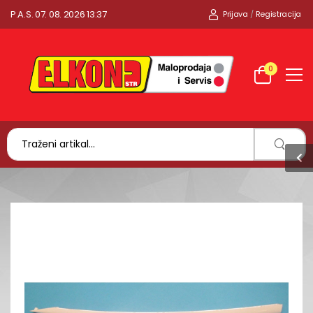
P.A.S. 07. 08. 2026 13:37
Prijava
/
Registracija
0