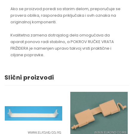
Ako se proizvod poredi sa starim delom, preporučuje se
provera oblika, rasporeda priključaka i svih oznaka na
originalnoj komponenti.
Kvalitetna zamena dotrajalog dela omogućava da
aparat ponovo radi stabilno, a POKROV RUČKE VRATA
FRIŽIDERA je namenjen upravo takvoj vrsti praktične i
ciljane popravke.
Slični proizvodi