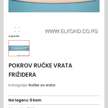
Original deo
POKROV RUČKE VRATA
FRIŽIDERA
Kategorija:
Ručke za vrata
Na lageru:
0 kom