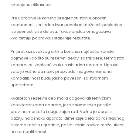
smanjenu efikasnost.
Pre ugradnje je korisno pregledati stanje okolnih
komponenti, jer jedan kvar ponekad može biti posledica
istrošenosti više delova. Takav pristup omogućava
kvalitetniju popravku i stabilnije rezultate.
Pri pretrazi ovakvog artikla korisnici najčešće koriste
pojmove kao što su rezervni delovi za frižidere, termostat,
kompresor, zaptivač vrata, rashladna oprema. Upravo
zato je važno da naziv proizvoda, njegova namena i
kompatibilnost budu jasno povezani sa stvarnom
upotrebom.
Kvalitetan rezervni deo mora odgovarati tehničkim
karakteristikama aparata, jer se samo tako postiže
pravilna montaža i dugotrajan rad. Važno je obratiti
pažnju na oznaku aparata, dimenzije dela, tip rashladnog
sistema i način ugradnje, pošto i mala razlika može uticati
na kompatibilnost.