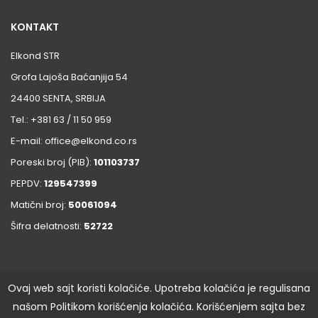
KONTAKT
Elkond STR
Grofa Lajoša Baćanjija 54
24400 SENTA, SRBIJA
Tel.: +381 63 / 11 50 959
E-mail: office@elkond.co.rs
Poreski broj (PIB):
101103737
PEPDV:
129547399
Matični broj:
50061094
Šifra delatnosti:
52722
Ovaj web sajt koristi kolačiće. Upotreba kolačića je regulisana
našom Politikom korišćenja kolačića. Korišćenjem sajta bez
Copyright © S.T.R. Elkond©