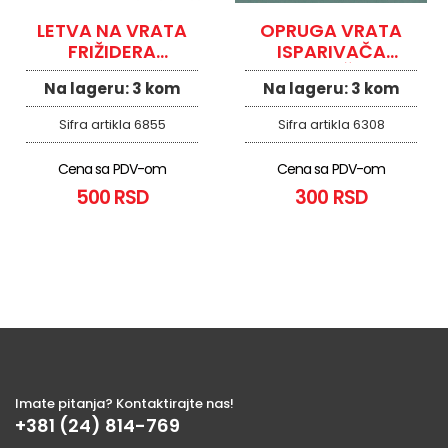
LETVA NA VRATA
OPRUGA VRATA
FRIŽIDERA
ISPARIVAČA
GORENJE
PLASTIČNA
Na lageru:
3 kom
Na lageru:
3 kom
Sifra artikla
6855
Sifra artikla
6308
Cena sa PDV-om
Cena sa PDV-om
500 RSD
300 RSD
Imate pitanja? Kontaktirajte nas!
+381 (24) 814-769