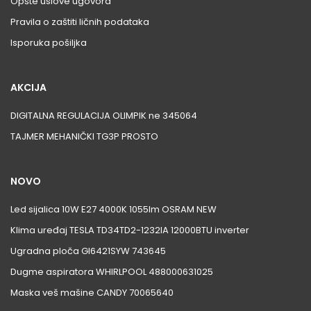
Opšte uslove ugovora
Pravila o zaštiti ličnih podataka
Isporuka pošiljka
AKCIJA
DIGITALNA REGULACIJA OLIMPIK ne 345064
TAJMER MEHANIČKI TG3P PROSTO
NOVO
Led sijalica 10W E27 4000K 1055lm OSRAM NEW
Klima uređaj TESLA TD34TD2-1232IA 12000BTU inverter
Ugradna ploča GI6421SYW 743645
Dugme aspiratora WHIRLPOOL 488000631025
Maska veš mašine CANDY 70065640