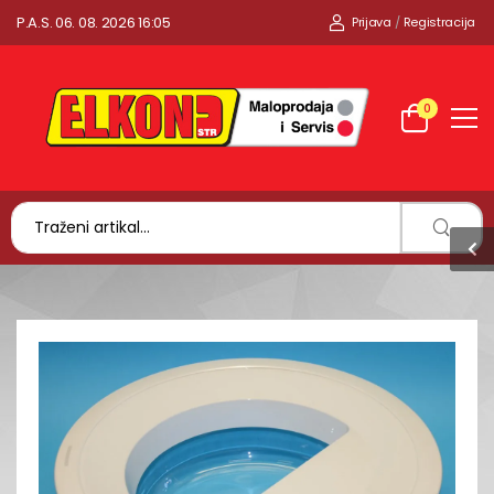
P.A.S. 06. 08. 2026 16:05
Prijava
/
Registracija
0