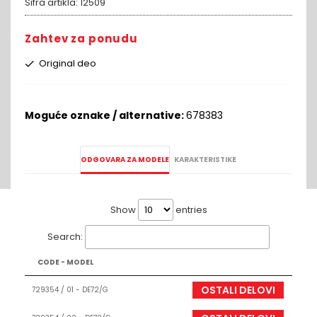
Sifra artikla:
12509
Zahtev za ponudu
Original deo
Moguće oznake / alternative:
678383
ODGOVARA ZA MODELE
KARAKTERISTIKE
Show
entries
Search:
CODE - MODEL
OSTALI DELOVI
729354 / 01 - DE72/G