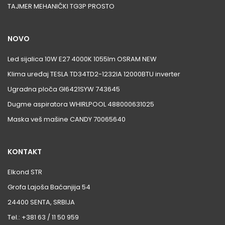
TAJMER MEHANIČKI TG3P PROSTO
NOVO
Led sijalica 10W E27 4000K 1055lm OSRAM NEW
Klima uređaj TESLA TD34TD2-1232IA 12000BTU inverter
Ugradna ploča GI6421SYW 743645
Dugme aspiratora WHIRLPOOL 488000631025
Maska veš mašine CANDY 70065640
KONTAKT
Elkond STR
Grofa Lajoša Baćanjija 54
24400 SENTA, SRBIJA
Tel.: +381 63 / 11 50 959