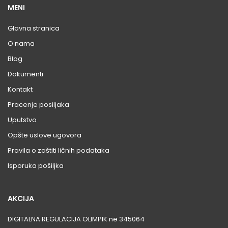
MENI
Glavna stranica
O nama
Blog
Dokumenti
Kontakt
Pracenje posiljaka
Uputstvo
Opšte uslove ugovora
Pravila o zaštiti ličnih podataka
Isporuka pošiljka
AKCIJA
DIGITALNA REGULACIJA OLIMPIK ne 345064