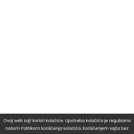
Ovaj web sajt koristi kolačiće. Upotreba kolačića je regulisana
našom Politikom korišćenja kolačića. Korišćenjem sajta bez