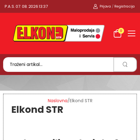
P.A.S. 07. 08. 2026 13:37
Prijava
/
Registracija
0
Naslovna
/
Elkond STR
Elkond STR