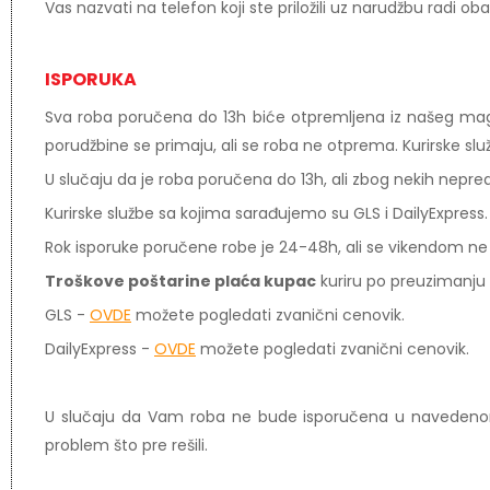
Vas nazvati na telefon koji ste priložili uz narudžbu radi o
ISPORUKA
Sva roba poručena do 13h biće otpremljena iz našeg mag
porudžbine se primaju, ali se roba ne otprema. Kurirske sl
U slučaju da je roba poručena do 13h, ali zbog nekih nep
Kurirske službe sa kojima sarađujemo su GLS i DailyExpress.
Rok isporuke poručene robe je 24-48h, ali se vikendom ne 
Troškove poštarine plaća kupac
kuriru po preuzimanju
GLS -
OVDE
možete pogledati zvanični cenovik.
DailyExpress -
OVDE
možete pogledati zvanični cenovik.
U slučaju da Vam roba ne bude isporučena u navedenom 
problem što pre rešili.