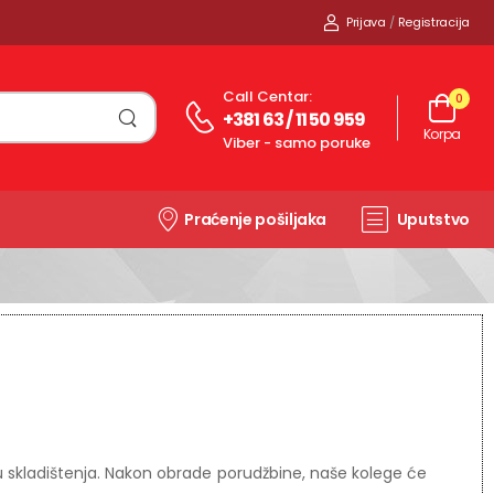
Prijava
/
Registracija
Call Centar:
0
+381 63 / 11 50 959
Korpa
Viber - samo poruke
Praćenje pošiljaka
Uputstvo
ku skladištenja. Nakon obrade porudžbine, naše kolege će