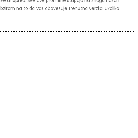
 najave unapred. Sve ove promene stupaju na snagu nakon
bzirom na to da Vas obavezuje trenutna verzija. Ukoliko