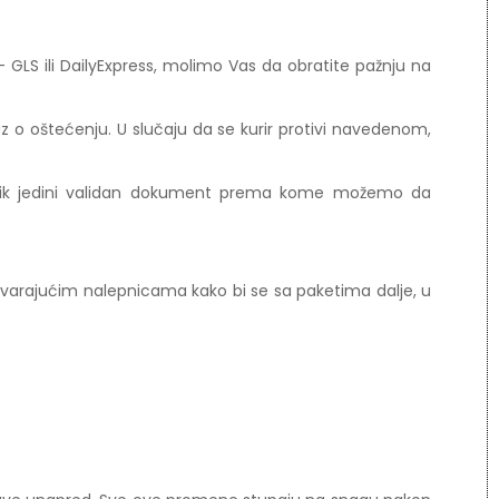
LS ili DailyExpress, molimo Vas da obratite pažnju na
kaz o oštećenju. U slučaju da se kurir protivi navedenom,
isnik jedini validan dokument prema kome možemo da
ovarajućim nalepnicama kako bi se sa paketima dalje, u