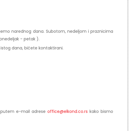
aljemo narednog dana. Subotom, nedeljom i praznicima
onedeljak - petak ).
stog dana, bićete kontaktirani.
li putem e-mail adrese
office@elkond.co.rs
kako bismo