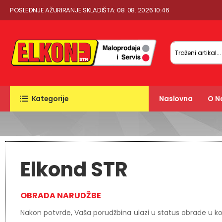
POSLEDNJE AŽURIRANJE SKLADIŠTA: 08. 08. 2026 10:46
Kategorije
Naslovna
O 
Elkond STR
OBRADA NARUDŽBE
Nakon potvrde, Vaša porudžbina ulazi u status obrade u koj