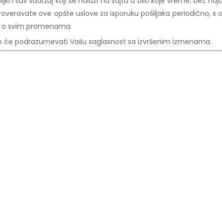
i i sav sadržaj koji se nalazi na sajtu u bilo koje vreme, bez
veravate ove opšte uslove za isporuku pošiljaka periodično, s o
e o svim promenama.
a to će podrazumevati Vašu saglasnost sa izvršenim izmenama.