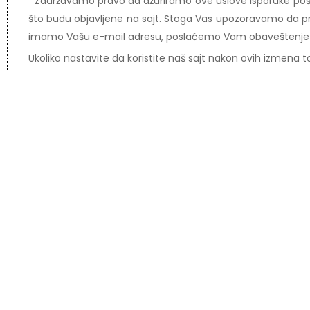
Zadržavamo pravo da ažuriramo ove uslove isporuke pošiljk
što budu objavljene na sajt. Stoga Vas upozoravamo da pro
imamo Vašu e-mail adresu, poslaćemo Vam obaveštenj
Ukoliko nastavite da koristite naš sajt nakon ovih izmen