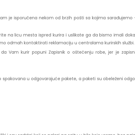
am je isporučena nekom od brzih pošti sa kojima sarađujemo - G
vorite na licu mesta ispred kurira i uslikate ga da bismo imali do
mo odmah kontaktirati reklamaciju u centralama kurirskih službi.
 da Vam kurir popuni Zapisnik o oštećenju robe, jer je zap
sno spakovana u odgovarajuće pakete, a paketi su obeleženi odg