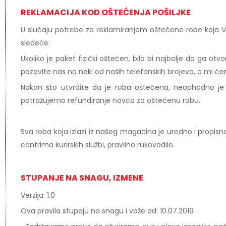
REKLAMACIJA KOD OŠTEĆENJA POŠILJKE
U slučaju potrebe za reklamiranjem oštećene robe koja V
sledeće:
Ukoliko je paket fizički oštećen, bilo bi najbolje da ga ot
pozovite nas na neki od naših telefonskih brojeva, a mi će
Nakon što utvrdite da je roba oštećena, neophodno je
potražujemo refundiranje novca za oštećenu robu.
Sva roba koja izlazi iz našeg magacina je uredno i propi
centrima kurirskih službi, pravilno rukovodilo.
STUPANJE NA SNAGU, IZMENE
Verzija: 1.0
Ova pravila stupaju na snagu i važe od: 10.07.2019