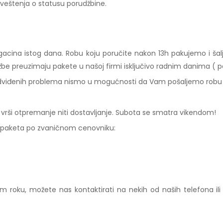
baveštenja o statusu porudžbine.
acina istog dana. Robu koju poručite nakon 13h pakujemo i š
užbe preuzimaju pakete u našoj firmi isključivo radnim danima ( p
redviđenih problema nismo u mogućnosti da Vam pošaljemo robu i
vrši otpremanje niti dostavljanje. Subota se smatra vikendom!
 paketa po zvaničnom cenovniku:
roku, možete nas kontaktirati na nekih od naših telefona i