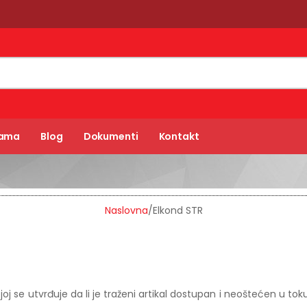
Nama
Blog
Dokumenti
Kontakt
Naslovna
/
Elkond STR
oj se utvrđuje da li je traženi artikal dostupan i neoštećen u to