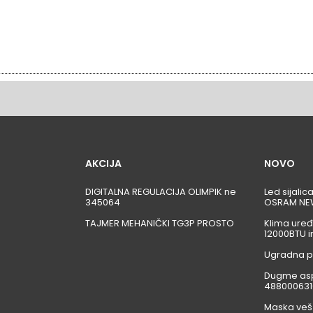
AKCIJA
NOVO
DIGITALNA REGULACIJA OLIMPIK ne
Led sijali
345064
OSRAM NE
TAJMER MEHANIČKI TG3P PROSTO
Klima uređ
12000BTU i
Ugradna p
Dugme asp
488000631
Maska veš