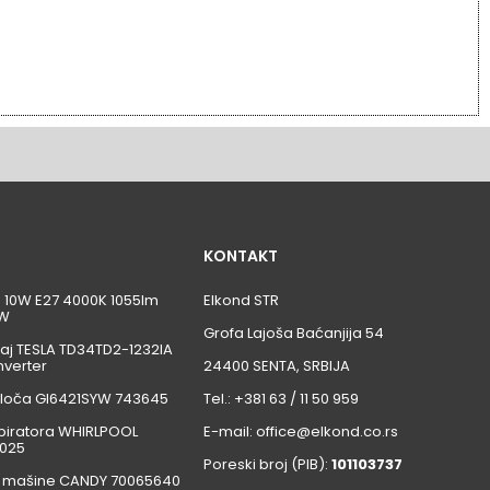
KONTAKT
ca 10W E27 4000K 1055lm
Elkond STR
W
Grofa Lajoša Baćanjija 54
aj TESLA TD34TD2-1232IA
nverter
24400 SENTA, SRBIJA
loča GI6421SYW 743645
Tel.: +381 63 / 11 50 959
iratora WHIRLPOOL
E-mail: office@elkond.co.rs
025
Poreski broj (PIB):
101103737
 mašine CANDY 70065640