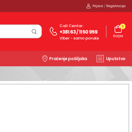
Prijava
/
Registracija
Call Centar:
0
+381 63 / 11 50 959
Korpa
Viber - samo poruke
Praćenje pošiljaka
Uputstvo