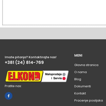
MENI
Imate pitanja? Kontaktirajte nas!
+381 (24) 814-769
Glavna stranica
O nama
Blog
Pratite nas:
Dokumenti
Kontakt
Pracenje posiljaka